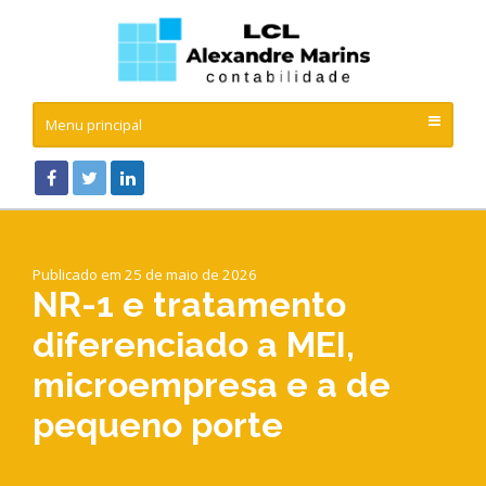
Menu principal
Publicado em 25 de maio de 2026
NR-1 e tratamento
diferenciado a MEI,
microempresa e a de
pequeno porte